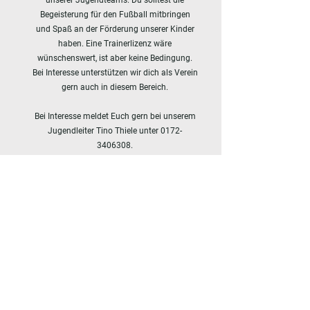
unserer Jugendteams. Du solltest die
Begeisterung für den Fußball mitbringen
und Spaß an der Förderung unserer Kinder
haben. Eine Trainerlizenz wäre
wünschenswert, ist aber keine Bedingung.
Bei Interesse unterstützen wir dich als Verein
gern auch in diesem Bereich.
Bei Interesse meldet Euch gern bei unserem
Jugendleiter Tino Thiele unter
0172-
3406308
.
FOLLOW US ON SOCIAL MEDIA
#
fsvgrünweißgroßbothen